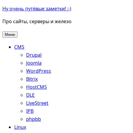
Перейти
Ну очень путёвые заметки! :-)
к
Про сайты, серверы и железо
содержимому
Меню
CMS
Drupal
Joomla
WordPress
Bitrix
HostCMS
DLE
LiveStreet
IPB
phpbb
Linux