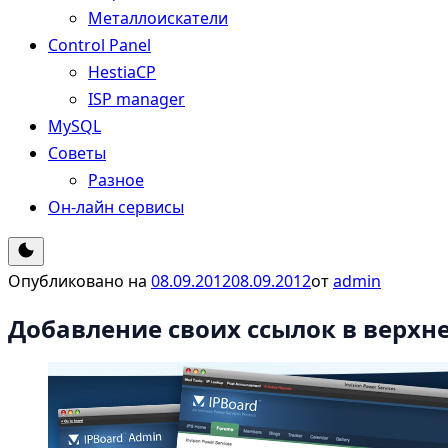
Металлоискатели
Control Panel
HestiaCP
ISP manager
MySQL
Советы
Разное
Он-лайн сервисы
Переключатель
темного
режима
Опубликовано на
08.09.2012
08.09.2012
от
admin
Добавление своих ссылок в верхне