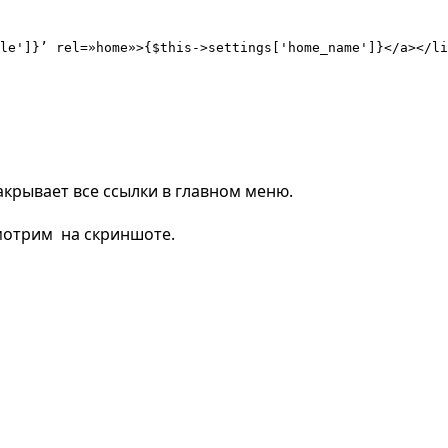
le']}’ rel=»home»>{$this->settings['home_name']}</a></li
акрывает все ссылки в главном меню.
смотрим на скриншоте.