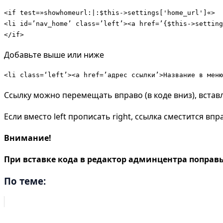
<if test=»showhomeurl:|:$this->settings['home_url']«>

<li id=’nav_home’ class=’left’><a href=’{$this->setting
</if>
Добавьте выше или ниже
<li class=‘left’><a href=’адрес ссылки’>Название в меню
Ссылку можно перемещать вправо (в коде вниз), встав
Если вместо left прописать right, ссылка сместится в
Внимание!
При вставке кода в редактор админцентра поправь
По теме: