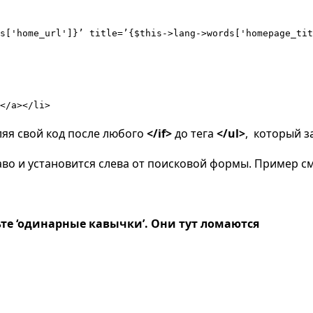
s['home_url']}’ title=’{$this->lang->words['homepage_tit
</a></li>
ляя свой код после любого
</if>
до тега
</ul>
, который з
право и установится слева от поисковой формы. Пример 
те ‘одинарные кавычки’. Они тут ломаются